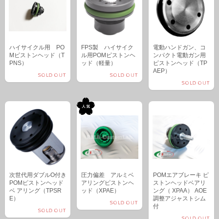
ハイサイクル用 PO
FPS製 ハイサイク
電動ハンドガン、コ
Mピストンヘッド（T
ル用POMピストンヘ
ンパクト電動ガン用
PNS）
ッド（軽量）
ピストンヘッド（TP
AEP）
SOLD OUT
SOLD OUT
SOLD OUT
次世代用ダブルO付き
圧力偏差 アルミベ
POMエアブレーキ ピ
POMピストンヘッド
アリングピストンヘ
ストンヘッドベアリ
ベ アリング（TPSR
ッド（XPAE）
ング（ XPAA） AOE
E）
調整アジャストシム
SOLD OUT
付
SOLD OUT
SOLD OUT