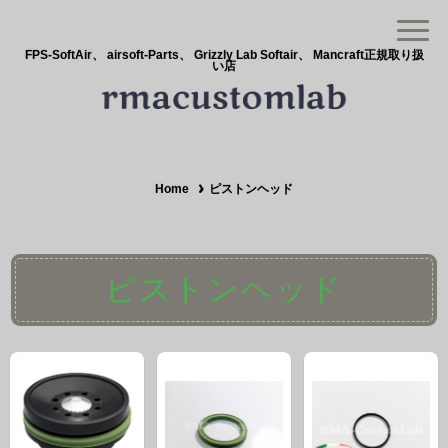
FPS-SoftAir、 airsoft-Parts、 Grizzly Lab Softair、 Mancraft正規取り扱
い店
Home
ピストンヘッド
ピストンヘッド