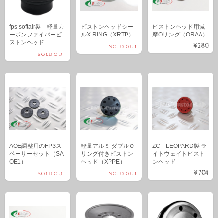
fps-softair製 軽量カ
ピストンヘッドシー
ピストンヘッド用減
ーボンファイバーピ
ルX-RING（XRTP）
摩Oリング（ORAA）
ストンヘッド
¥280
SOLD OUT
SOLD OUT
AOE調整用のFPSス
軽量アルミ ダブルＯ
ZC LEOPARD製 ラ
ペーサーセット（SA
リング付きピストン
イトウェイトピスト
OE1）
ヘッド（XPPE）
ンヘッド
¥704
SOLD OUT
SOLD OUT