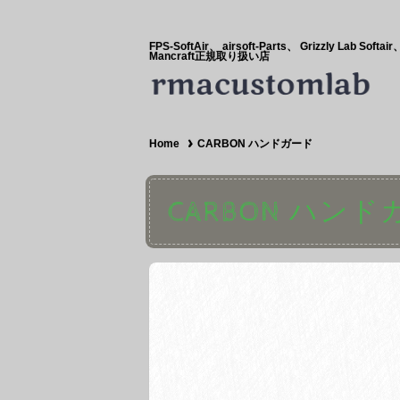
FPS-SoftAir、 airsoft-Parts、 Grizzly Lab Softair
Mancraft正規取り扱い店
Home
CARBON ハンドガード
CARBON ハン