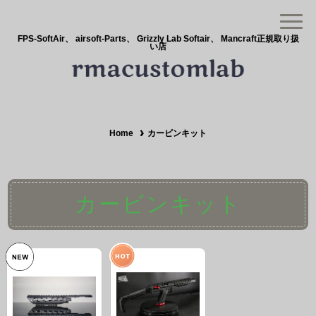
FPS-SoftAir、 airsoft-Parts、 Grizzly Lab Softair、 Mancraft正規取り扱
い店
Home
カービンキット
カービンキット