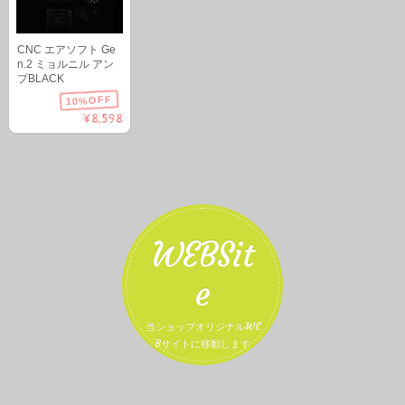
CNC エアソフト Ge
n.2 ミョルニル アン
プBLACK
10%OFF
¥8,598
WEBSit
e
当ショップオリジナルWE
Bサイトに移動します