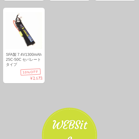
SFA製 7.4V1300mAh
25C-50C セパレート
タイプ
10%OFF
¥2,673
WEBSit
e