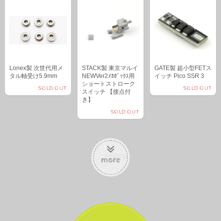
Lonex製 次世代用メ
STACK製 東京マルイ
GATE製 超小型FETス
タル軸受け5.9mm
NEWVer2ﾒｶﾎﾞｯｸｽ用
イッチ Pico SSR 3
ショートストローク
SOLD OUT
SOLD OUT
スイッチ 【接点付
き】
SOLD OUT
more