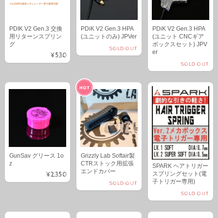
PDIK V2 Gen.3 交換
PDiK V2 Gen.3 HPA
PDiK V2 Gen.3 HPA
用リターンスプリン
(ユニットのみ) JPVer
(ユニット CNCギア
グ
ボックスセット) JPV
SOLD OUT
er
¥530
SOLD OUT
GunSav グリース 1o
Grizzly Lab Softair製
z
CTRストック用拡張
SPARK ヘアトリガー
エンドカバー
スプリングセット(電
¥2,350
子トリガー専用)
SOLD OUT
SOLD OUT