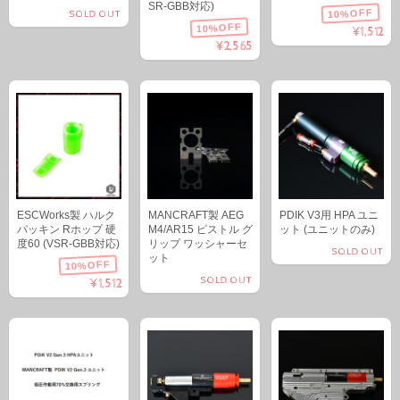
SR-GBB対応)
10%OFF
SOLD OUT
10%OFF
¥1,512
¥2,565
ESCWorks製 ハルク
MANCRAFT製 AEG
PDIK V3用 HPA ユニ
パッキン Rホップ 硬
M4/AR15 ピストル グ
ット (ユニットのみ)
度60 (VSR-GBB対応)
リップ ワッシャーセ
SOLD OUT
ット
10%OFF
SOLD OUT
¥1,512