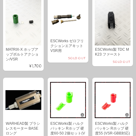
ESCWorks ゼロフリ
クションエアキット
MATRIX-X ホップア
ESCWorks製 TDC M
VSR用
ップボルトアクショ
K23 ファースト
SOLD OUT
ン/VSR
SOLD OUT
¥1,700
WARHEAD製 ブラシ
ESCWorks製 ハルク
ESCWorks製 ハルク
レスモーター BASE
パッキン Rホップ 硬
パッキン Rホップ 硬
ロング
度60-50 2個セット(V
度55 (VSR-GBB対応)