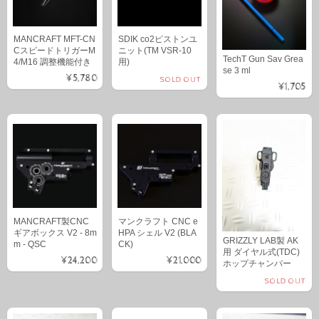
MANCRAFT MFT-CN
SDIK co2ピストンユ
CスピードトリガーM
ニット(TM VSR-10
TechT Gun Sav Grea
4/M16 調整機能付き
用)
se 3 ml
¥5,780
SOLD OUT
¥1,705
MANCRAFT製CNC
マンクラフト CNC e
ギアボックス V2 - 8m
HPA シェル V2 (BLA
GRIZZLY LAB製 AK
m - QSC
CK)
用 ダイヤル式(TDC)
¥24,200
¥21,000
ホップチャンバー
SOLD OUT