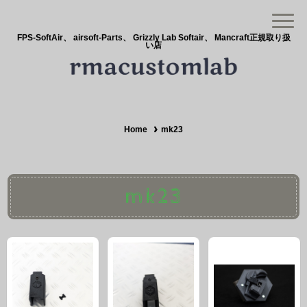
FPS-SoftAir、 airsoft-Parts、 Grizzly Lab Softair、 Mancraft正規取り扱
い店
Home
mk23
mk23