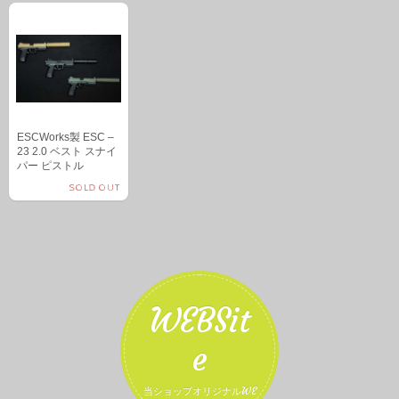
ESCWorks製 ESC –
23 2.0 ベスト スナイ
パー ピストル
SOLD OUT
WEBSit
e
当ショップオリジナルWE