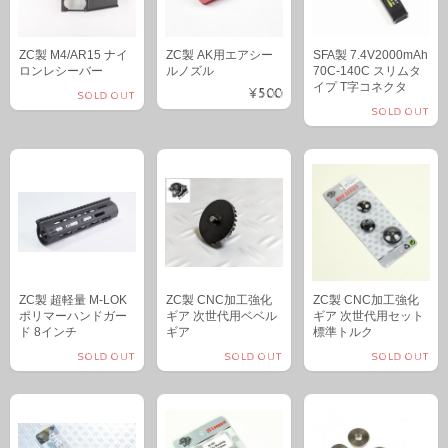
ZC製 M4/AR15 ナイ
ZC製 AK用エアシー
SFA製 7.4V2000mAh
ロンレシーバー
ルノズル
70C-140C スリムタ
イプ T字コネクタ
¥500
SOLD OUT
SOLD OUT
ZC製 超軽量 M-LOK
ZC製 CNC加工強化
ZC製 CNC加工強化
ポリマーハンドガー
ギア 次世代用ベベル
ギア 次世代用セット
ド 8インチ
ギア
標準トルク
SOLD OUT
SOLD OUT
SOLD OUT