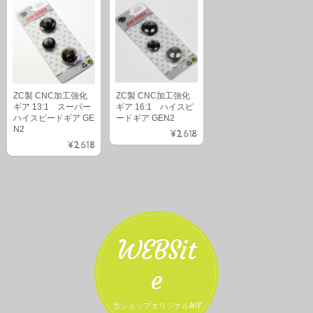
ZC製 CNC加工強化
ZC製 CNC加工強化
ギア 13:1 スーパー
ギア 16:1 ハイスピ
ハイスピードギア GE
ードギア GEN2
N2
¥2,618
¥2,618
WEBSit
e
当ショップオリジナルWE