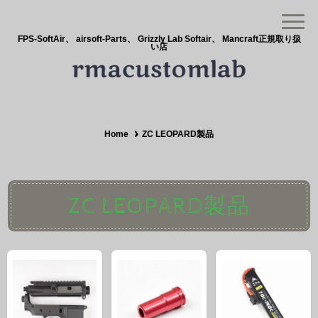
FPS-SoftAir、 airsoft-Parts、 Grizzly Lab Softair、 Mancraft正規取り扱
い店
Home
ZC LEOPARD製品
ZC LEOPARD製品