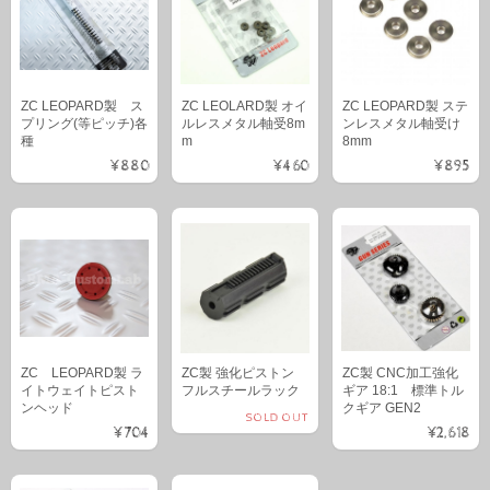
ZC LEOPARD製 ス
ZC LEOLARD製 オイ
ZC LEOPARD製 ステ
プリング(等ピッチ)各
ルレスメタル軸受8m
ンレスメタル軸受け
種
m
8mm
¥880
¥460
¥895
ZC LEOPARD製 ラ
ZC製 強化ピストン
ZC製 CNC加工強化
イトウェイトピスト
フルスチールラック
ギア 18:1 標準トル
ンヘッド
クギア GEN2
SOLD OUT
¥704
¥2,618