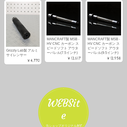
MANCRAFT製 MSB -
MANCRAFT製 MSB -
HV CNC カーボン ス
HV CNC カーボン ス
ピードソフト アウタ
ピードソフト アウタ
Grizzly Lab製 アルミ
ーバレル(7.5インチ)
ーバレル(9.5インチ)
サイレンサー
¥12,617
¥12,958
¥4,770
WEBSit
e
当ショップオリジナルWE