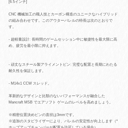
[6.5インチ]
CNC 機械加工の職人技とカーボン構造のユニークなハイブリッド
の組み合わせです。このアウターバレルの特長は次のとおりで
す。
- 超軽量設計: 長時間のゲームセッション中に敏捷性を最大限に高
め、疲労を最小限に抑えます。
- 頑丈なスチール製アライメントピン: 完璧な配置と長期にわたる
耐久性を保証します。
- M14x1 CCW スレッド。
革新的なデザインと比類のないパフォーマンスが融合した
Mancraft MSB でエアソフト ゲームのレベルを高めましょう。
※精密位置決めピンの直径は3mmです。
※追加のスタビライザーにより、バレルの安定性が向上します（*
ホップアップチャンバーが配置を許可している場合）