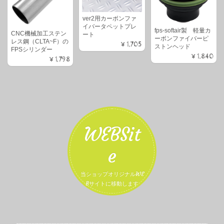
ver2用カーボンファ
イバータペットプレ
fps-softair製 軽量カ
CNC機械加工ステン
ート
ーボンファイバーピ
レス鋼（CLTA~F）の
¥1,705
ストンヘッド
FPSシリンダー
¥1,840
¥1,798
WEBSit
e
当ショップオリジナルWE
Bサイトに移動します