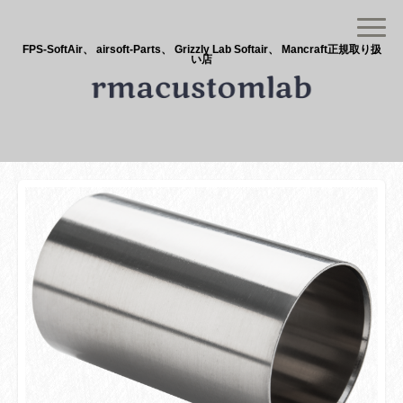
FPS-SoftAir、 airsoft-Parts、 Grizzly Lab Softair、 Mancraft正規取り扱
い店