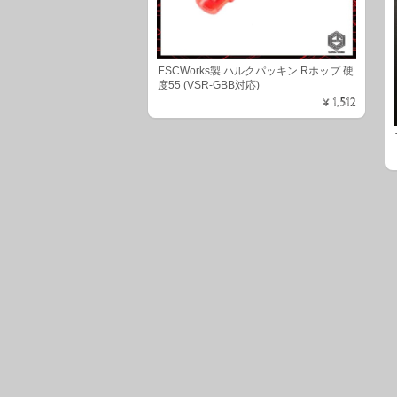
ESCWorks製 ハルクパッキン Rホップ 硬
度55 (VSR-GBB対応)
¥1,512