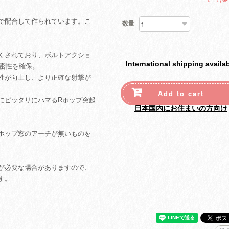
で配合して作られています。こ
数量
くされており、ボルトアクショ
International shipping availa
気密性を確保。
性が向上し、より正確な射撃が
Add to cart
にピッタリにハマるRホップ突起
日本国内にお住まいの方向け
ホップ窓のアーチが無いものを
が必要な場合がありますので、
す。