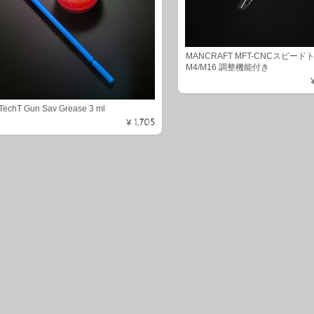
MANCRAFT MFT-CNCスピー
M4/M16 調整機能付き
TechT Gun Sav Grease 3 ml
¥1,705