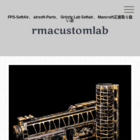
FPS-SoftAir、 airsoft-Parts、 Grizzly Lab Softair、 Mancraft正規取り扱
い店