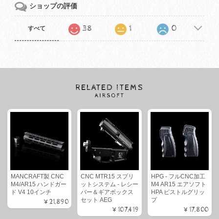
ショップの評価
38
1
0
すべて
RELATED ITEMS
AIRSOFT
MANCRAFT製 CNC
CNC MTR15 スプリ
HPG - フルCNC加工
M4/AR15 ハンドガー
ットシステム - レシー
M4 AR15 エアソフト
ド V4 10インチ
バー＆ギアボックス
HPA ピストルグリッ
セット AEG
プ
¥21,890
¥107,419
¥17,800