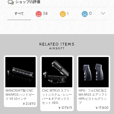
ショップの評価
38
1
0
すべて
RELATED ITEMS
AIRSOFT
MANCRAFT製 CNC
CNC MTR15 スプリ
HPG - フルCNC加工
M4/AR15 ハンドガー
ットシステム - レシー
M4 AR15 エアソフト
ド V4 10インチ
バー＆ギアボックス
HPA ピストルグリッ
セット AEG
プ
¥21,890
¥107,419
¥17,800