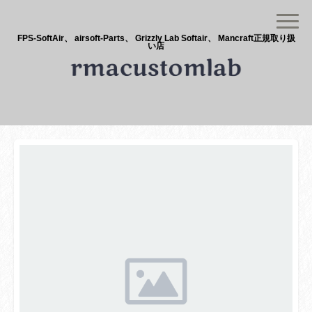
FPS-SoftAir、 airsoft-Parts、 Grizzly Lab Softair、 Mancraft正規取り扱
い店