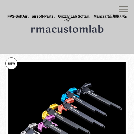
FPS-SoftAir、 airsoft-Parts、 Grizzly Lab Softair、 Mancraft正規取り扱
い店