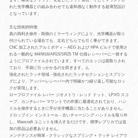
れた光学機器との組み合わせでも違和感なく動作する超薄型設計
となっています。
主な技術的特徴:
真の両利き操作 - 両側のミラーウィングにより、光学機器が取り
付けられている場合でも、左右どちらでも引く事ができます。
CNC 加工されたアルミボディ – AEG および HPA ビルドで使用さ
れる一般的な M4/M16/AR15/SR25 TM 仕様レシーバーに一致する
ようにプロファイルされています。すべてのエッジは面取りされ
ており、手袋に引っかかるのを防ぎます。ん
強化されたラッチ領域 - 強化されたラッチセクションとスプリン
グにより、アッパーレシーバー内で明確かつ繰り返し可能なロッ
クが実現します。
ロープロファイル レバー ジオメトリ - レッド ドット、LPVO スコ
ープ、カンチレバー マウントでの作業に最適化されており、ハン
ドルを操作するときに手が光学機器に当たることがありません。
ドロップイン インストール - 古いチャージング ハンドルを取り外
し、Mancraft ユニットを挿入するだけです。標準レプリカでは追
加の部品は必要ありません。
メンテナンスが簡単 - クラシックなスプリング + ラッチ レイアウ