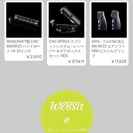
MANCRAFT製 CNC
CNC MTR15 スプリ
HPG - フルCNC加工
M4/AR15 ハンドガー
ットシステム - レシー
M4 AR15 エアソフト
ド V4 10インチ
バー＆ギアボックス
HPA ピストルグリッ
セット AEG
プ
¥21,890
¥107,419
¥17,800
WEBSit
e
当ショップオリジナルWE